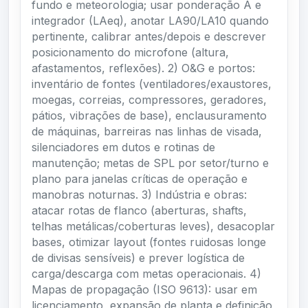
fundo e meteorologia; usar ponderação A e
integrador (LAeq), anotar LA90/LA10 quando
pertinente, calibrar antes/depois e descrever
posicionamento do microfone (altura,
afastamentos, reflexões). 2) O&G e portos:
inventário de fontes (ventiladores/exaustores,
moegas, correias, compressores, geradores,
pátios, vibrações de base), enclausuramento
de máquinas, barreiras nas linhas de visada,
silenciadores em dutos e rotinas de
manutenção; metas de SPL por setor/turno e
plano para janelas críticas de operação e
manobras noturnas. 3) Indústria e obras:
atacar rotas de flanco (aberturas, shafts,
telhas metálicas/coberturas leves), desacoplar
bases, otimizar layout (fontes ruidosas longe
de divisas sensíveis) e prever logística de
carga/descarga com metas operacionais. 4)
Mapas de propagação (ISO 9613): usar em
licenciamento, expansão de planta e definição