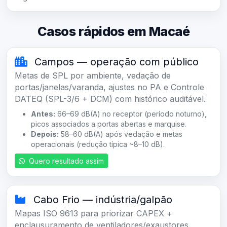
Casos rápidos em Macaé
Campos — operação com público
Metas de SPL por ambiente, vedação de
portas/janelas/varanda, ajustes no PA e Controle
DATEQ (SPL-3/6 + DCM) com histórico auditável.
Antes:
66–69 dB(A) no receptor (período noturno),
picos associados a portas abertas e marquise.
Depois:
58–60 dB(A) após vedação e metas
operacionais (redução típica ~8–10 dB).
Quero resultado assim
Cabo Frio — indústria/galpão
Mapas ISO 9613 para priorizar CAPEX +
enclausuramento de ventiladores/exaustores,