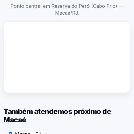
Ponto central em Reserva do Peró (Cabo Frio) —
Macaé/RJ.
Também atendemos próximo de
Macaé
Atendimento em Macaé - RJ — Laudo de Ruído Ambienta
Macaé - RJ