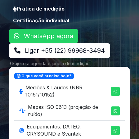
Prática de medição
Certificação individual
WhatsApp agora
Ligar +55 (22) 99968-3494
*Sujeito à agenda e janela de medição.
O que você precisa hoje?
Mediões & Laudos (NBR
10151/10152)
Mapas ISO 9613 (projeção de
ruído)
Equipamentos: DATEQ,
CRYSOUND e Svantek