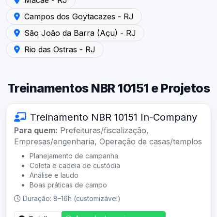
Atendimento em Campos dos Goytacazes - RJ — Laudo d
Campos dos Goytacazes - RJ
Atendimento em São João da Barra (Açu) - RJ — Laudo 
São João da Barra (Açu) - RJ
Atendimento em Rio das Ostras - RJ — Laudo de Ruído A
Rio das Ostras - RJ
Treinamentos NBR 10151 e Projetos
Treinamento NBR 10151 In-Company
Para quem:
Prefeituras/fiscalização,
Empresas/engenharia, Operação de casas/templos
Planejamento de campanha
Coleta e cadeia de custódia
Análise e laudo
Boas práticas de campo
Duração: 8–16h (customizável)